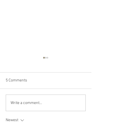
5 Comments
Happy Canada Day!
Happy Feast Day 
Write a comment...
Most Precious Bl
Jesus Christ!
Newest