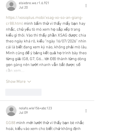
elsiebre.we.r1.6.921
Jul 20
https://xosoplus.mobi/xsag-xo-so-an-giang-
cr88.html
 mình bấm thử vì thấy mấy bạn hay 
nhắc, chủ yếu tò mò xem họ sắp xếp trang 
kiểu gì thôi. Vào thì thấy phần XSAG được chia 
theo ngày khá rõ, kiểu “ngày 16/07/2026” nhìn 
cái là biết đang xem kỳ nào, không phải mò lâu. 
Mình cũng để ý bảng kết quả họ trình bày theo 
từng giải (G8, G7, G6… tới ĐB) thành từng dòng 
gọn gàng nên lướt nhanh vẫn bắt được số 
cần xem.…
Show More
Like
Reply
nolafo.wle156+abc123
Jul 09
GG88
 mình mới lướt thử vì thấy bạn bè nhắc 
hoài, kiểu vào xem cho biết chứ không định 