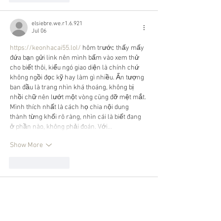
elsiebre.we.r1.6.921
Jul 06
https://keonhacai55.lol/
 hôm trước thấy mấy 
đứa bạn gửi link nên mình bấm vào xem thử 
cho biết thôi, kiểu ngó giao diện là chính chứ 
không ngồi đọc kỹ hay làm gì nhiều. Ấn tượng 
ban đầu là trang nhìn khá thoáng, không bị 
nhồi chữ nên lướt một vòng cũng đỡ mệt mắt. 
Mình thích nhất là cách họ chia nội dung 
thành từng khối rõ ràng, nhìn cái là biết đang 
ở phần nào, không phải đoán. Với…
Show More
Like
Reply
elsiebre.we.r1.6.921
Jun 16
https://keonhacai.cam/
 mình ghé thử đúng 