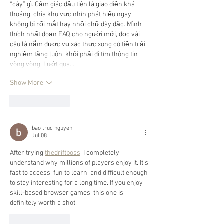
“cày” gì. Cảm giác đầu tiên là giao diện khá 
thoáng, chia khu vực nhìn phát hiểu ngay, 
không bị rối mắt hay nhồi chữ dày đặc. Mình 
thích nhất đoạn FAQ cho người mới, đọc vài 
câu là nắm được vụ xác thực xong có tiền trải 
nghiệm tặng luôn, khỏi phải đi tìm thông tin 
vòng vòng. Lướt qua…
Show More
Like
Reply
bao truc nguyen
Jul 08
After trying 
thedriftboss
, I completely 
understand why millions of players enjoy it. It's 
fast to access, fun to learn, and difficult enough 
to stay interesting for a long time. If you enjoy 
skill-based browser games, this one is 
definitely worth a shot.
Like
Reply