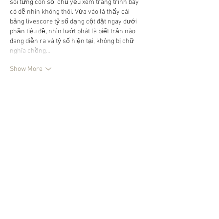
soi từng con số, chủ yếu xem trang trình bày 
có dễ nhìn không thôi. Vừa vào là thấy cái 
bảng livescore tỷ số dạng cột đặt ngay dưới 
phần tiêu đề, nhìn lướt phát là biết trận nào 
đang diễn ra và tỷ số hiện tại, không bị chữ 
nghĩa chồng…
Show More
Like
Reply
giecphangqua.n.h.g.h.u.n.g
Jul 19
xosoplus.com
 dạo này thấy nhắc nhiều nên 
mình cũng bấm vào coi thử cho biết. Mình 
không đọc kỹ nội dung đâu, chủ yếu xem giao 
diện có dễ nhìn không thôi. Vừa vào là thấy 
trang làm khá gọn, khoảng trắng vừa đủ nên 
không bị ngộp chữ. Mấy mục chính được 
nhóm lại rõ ràng, nhìn cái là biết nên bấm chỗ 
nào chứ không phải kéo lên kéo xuống tìm. 
Mình lướt trên điện thoại cũng ổn,…