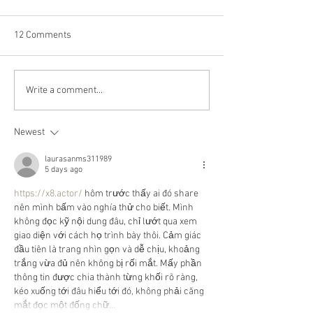
12 Comments
Happy Canada Day!
Happy Feast Day 
Write a comment...
Most Precious Bl
Jesus Christ!
Newest
laurasanms311989
5 days ago
https://x8.actor/
 hôm trước thấy ai đó share 
nên mình bấm vào nghía thử cho biết. Mình 
không đọc kỹ nội dung đâu, chỉ lướt qua xem 
giao diện với cách họ trình bày thôi. Cảm giác 
đầu tiên là trang nhìn gọn và dễ chịu, khoảng 
trắng vừa đủ nên không bị rối mắt. Mấy phần 
thông tin được chia thành từng khối rõ ràng, 
kéo xuống tới đâu hiểu tới đó, không phải căng 
mắt đọc một đống chữ…