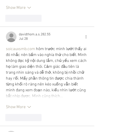
Show More
Like
Reply
davidthom.a.s.282.55
Jul 28
soicauxsmb.com
 hôm trước mình lướt thấy ai 
đó nhắc nên bấm vào nghía thử cho biết. Mình 
không đọc kỹ nội dung lắm, chủ yếu xem cách 
họ làm giao diện thôi. Cảm giác đầu tiên là 
trang nhìn sáng và dễ thở, không bị nhồi chữ 
hay rối. Mấy phần thông tin được chia thành 
từng khối rõ ràng nên kéo xuống vẫn biết 
mình đang xem đoạn nào, kiểu nhìn lướt cũng 
bắt nhịp được. Mình cũng thích…
Show More
Like
Reply