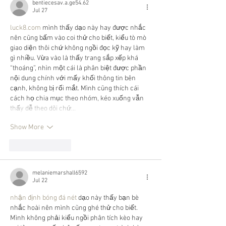
bentiecesav.a.ge54.62
Jul 27
luck8.com
 mình thấy dạo này hay được nhắc 
nên cũng bấm vào coi thử cho biết, kiểu tò mò 
giao diện thôi chứ không ngồi đọc kỹ hay làm 
gì nhiều. Vừa vào là thấy trang sắp xếp khá 
“thoáng”, nhìn một cái là phân biệt được phần 
nội dung chính với mấy khối thông tin bên 
cạnh, không bị rối mắt. Mình cũng thích cái 
cách họ chia mục theo nhóm, kéo xuống vẫn 
thấy dễ theo dõi chứ…
Show More
Like
Reply
melaniemarshall6592
Jul 22
nhận định bóng đá nét
 dạo này thấy bạn bè 
nhắc hoài nên mình cũng ghé thử cho biết. 
Mình không phải kiểu ngồi phân tích kèo hay 