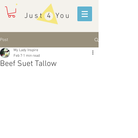
Just 4 You
Post
My Lady Inspire
Feb 7
1 min read
Beef Suet Tallow